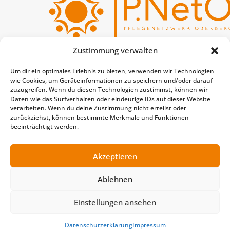
Zustimmung verwalten
P.NetO
Um dir ein optimales Erlebnis zu bieten, verwenden wir Technologien
Pflegenetzwerk
wie Cookies, um Geräteinformationen zu speichern und/oder darauf
Oberberg e.V.
zuzugreifen. Wenn du diesen Technologien zustimmst, können wir
Daten wie das Surfverhalten oder eindeutige IDs auf dieser Website
verarbeiten. Wenn du deine Zustimmung nicht erteilst oder
Tel.
02261 88-6803
zurückziehst, können bestimmte Merkmale und Funktionen
beeinträchtigt werden.
E-Mail:
info@pneto-de-
504513.hostingersite.com
Akzeptieren
Datenschutz
|
Impressum
Ablehnen
Einstellungen ansehen
Datenschutzerklärung
Impressum